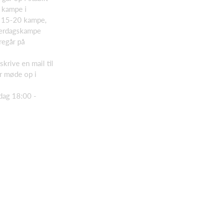
 kampe i
g 15-20 kampe,
verdagskampe
regår på
skrive en mail til
r møde op i
dag 18:00 -