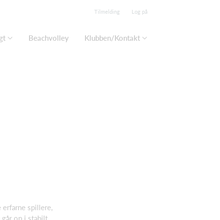
Tilmelding
Log på
gt
Beachvolley
Klubben/Kontakt
erfarne spillere,
 går op i stabilt