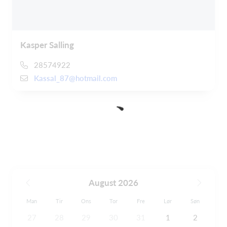
Kasper Salling
28574922
Kassal_87@hotmail.com
August 2026
Man
Tir
Ons
Tor
Fre
Lør
Søn
27
28
29
30
31
1
2