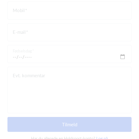
Mobil
E-mail
Fødselsdag
Evt. kommentar
Tilmeld
Har du allerede en Holdsport-konto?
Log på