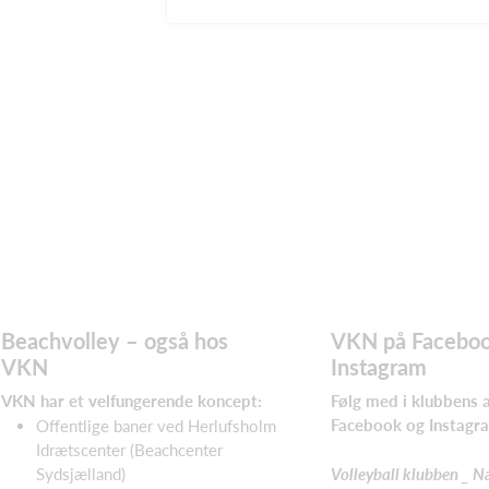
Beachvolley – også hos
VKN på Faceboo
VKN
Instagram
VKN har et velfungerende koncept:
Følg med i klubbens a
Facebook og Instagr
Offentlige baner ved Herlufsholm
Idrætscenter (Beachcenter
Sydsjælland)
Volleyball klubben _ 