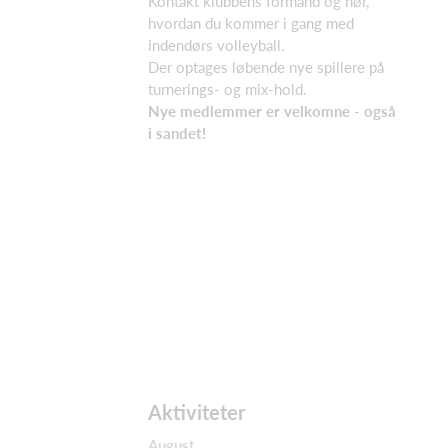
Kontakt klubbens formand og hør,
hvordan du kommer i gang med
indendørs volleyball.
Der optages løbende nye spillere på
turnerings- og mix-hold.
Nye medlemmer er velkomne - også
i sandet!
Aktiviteter
August