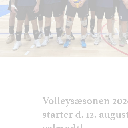
Volleysæsonen 202
starter d. 12. augus
velmødt!