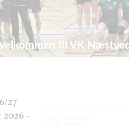
Velkommen til VK Næstve
6/27
t 2026 -