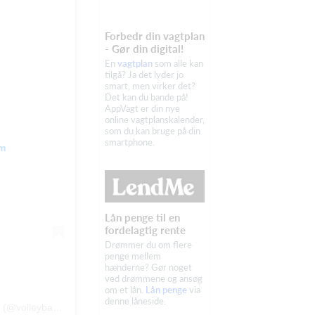
Forbedr din vagtplan
- Gør din digital!
En
vagtplan
som alle kan
tilgå? Ja det lyder jo
smart, men virker det?
Det kan du bande på!
AppVagt er din nye
online vagtplanskalender,
som du kan bruge på din
smartphone.
am
Lån penge til en
fordelagtig rente
Drømmer du om flere
penge mellem
hænderne? Gør noget
ved drømmene og ansøg
om et lån.
Lån penge
via
denne låneside.
Et opslag delt af Volleyballklubben_Næstved (@volleyballklubben_naestved)