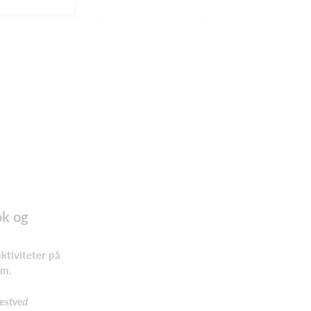
k og
ktiviteter på
am.
Næstved