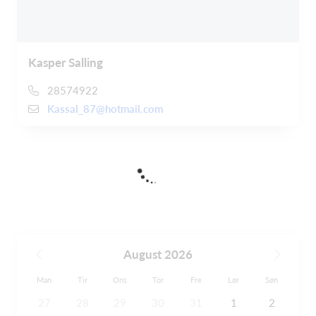
Kasper Salling
28574922
Kassal_87@hotmail.com
August 2026
Man
Tir
Ons
Tor
Fre
Lør
Søn
27
28
29
30
31
1
2