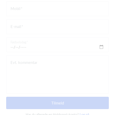
Mobil
E-mail
Fødselsdag
Evt. kommentar
Tilmeld
Har du allerede en Holdsport-konto?
Log på